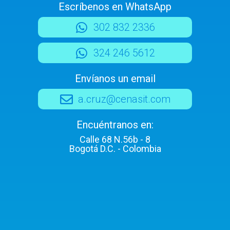
Escríbenos en WhatsApp
302 832 2336
324 246 5612
Envíanos un email
a.cruz@cenasit.com
Encuéntranos en:
Calle 68 N.56b - 8
Bogotá D.C. - Colombia